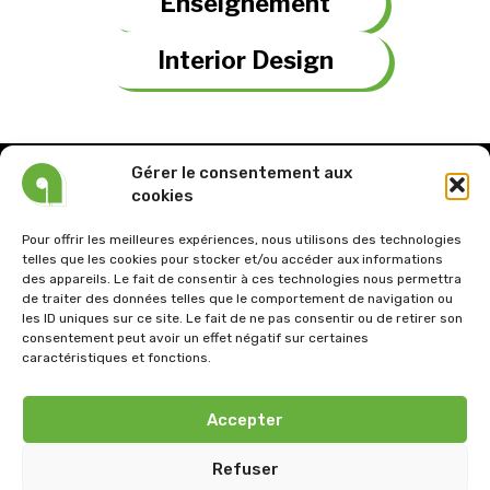
Enseignement
Interior Design
Gérer le consentement aux
cookies
Pour offrir les meilleures expériences, nous utilisons des technologies
telles que les cookies pour stocker et/ou accéder aux informations
Tel : 03.21.61.26.57
des appareils. Le fait de consentir à ces technologies nous permettra
de traiter des données telles que le comportement de navigation ou
Email: architectoni@wanadoo.fr
les ID uniques sur ce site. Le fait de ne pas consentir ou de retirer son
consentement peut avoir un effet négatif sur certaines
Siège social :
caractéristiques et fonctions.
15 Place de la République 62580 VIMY
Atelier du Nord :
Accepter
1476, rue Jean Jaurès 59880 Saint-Saulve.
Refuser