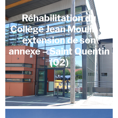
Réhabilitation du
Collège Jean Moulin et
extension de son
annexe – Saint Quentin
(02)