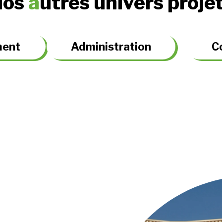
Nos
a
utres univers proje
ment
Administration
C