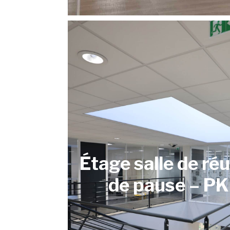
Étage salle de réu
de pause – PK