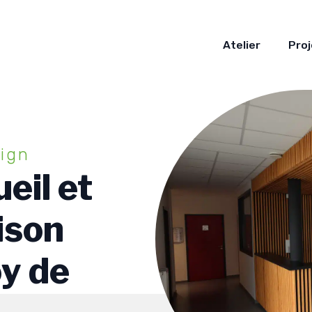
Atelier
Proj
sign
eil et
ison
y de