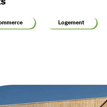
ts
ommerce
Logement