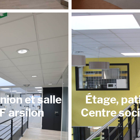
nion et salle
Étage, pat
F arsilon
Centre soci