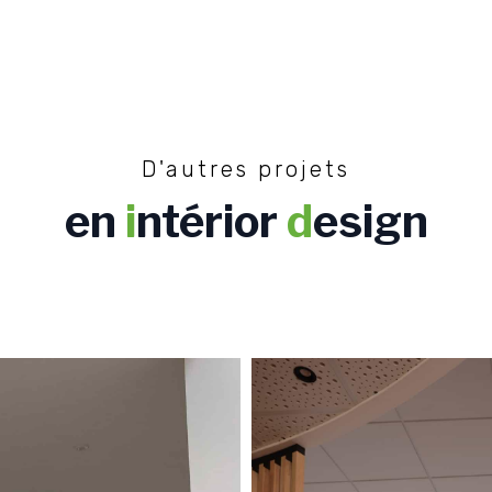
D'autres projets
en
i
ntérior
d
esign