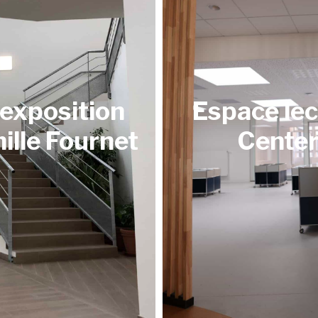
’exposition
Espace lec
lle Fournet
Center