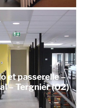
io et passerelle –
al – Tergnier (02)